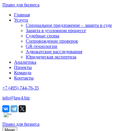
Право
для
бизнеса
Главная
Услуги
Специальное предложение – защита в суде
Защита в уголовном процессе
Судебные споры
Сопровождение проверок
GR-технологии
Адвокатские расследования
Юридическая экспертиза
Аналитика
Проекты
Команда
Контакты
+7 (495) 744-76-35
info@law4.biz
Право
для
бизнеса
Меню